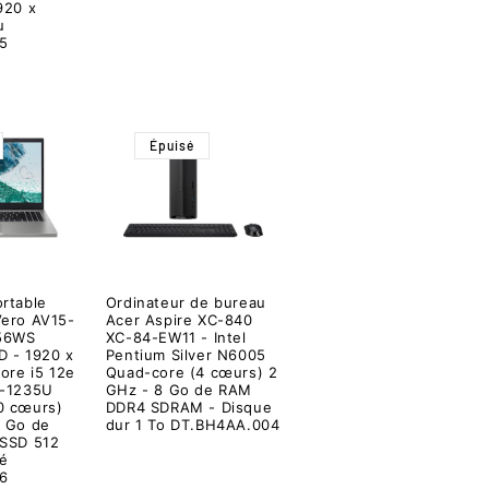
920 x
u
5
Épuisé
ortable
Ordinateur de bureau
Vero AV15-
Acer Aspire XC-840
56WS
XC-84-EW11 - Intel
HD - 1920 x
Pentium Silver N6005
Core i5 12e
Quad-core (4 cœurs) 2
5-1235U
GHz - 8 Go de RAM
0 cœurs)
DDR4 SDRAM - Disque
2 Go de
dur 1 To DT.BH4AA.004
 SSD 512
vé
6