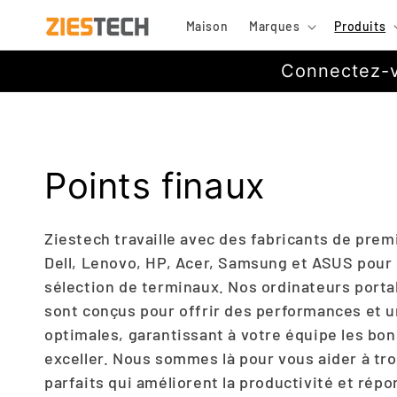
et
passer
Maison
Marques
Produits
au
contenu
Connectez-vo
C
Points finaux
o
Ziestech travaille avec des fabricants de premi
Dell, Lenovo, HP, Acer, Samsung et ASUS pour
l
sélection de terminaux. Nos ordinateurs porta
sont conçus pour offrir des performances et un
l
optimales, garantissant à votre équipe les bon
e
exceller. Nous sommes là pour vous aider à tr
parfaits qui améliorent la productivité et rép