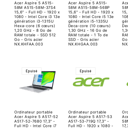
Acer Aspire 5 A515-
Acer Aspire 5 A515-
Ac
58M A515-58M-37S4
58M A515-58M-56BP
58
15,6" - Full HD - 1920 x
15,6" - Full HD - 1920 x
15,
1080 - Intel Core i3 13e
1080 - Intel Core i5 13e
108
génération i3-1315U
génération i5-1335U
gé
Hexa-core (6 cœurs)
Deca-core (10 cœurs)
De
1,20 GHz - 8 Go de
1,30 GHz - 16 Go de
1,
RAM totale - SSD 512
RAM totale - 1 To de
RA
Go - Gris acier
SSD - Gris acier
Go 
NX.KHFAA.003
NX.KHGAA.003
NX
Épuisé
Épuisé
Ordinateur portable
Ordinateur portable
Or
Acer Aspire 5 A517-52
Acer Aspire 5 A517-53
Ac
A517-52-7680 17,3" -
A517-53-719Q 17,3" -
58
Full HD - Intel Core i7
Full HD - 1920 x 1080 -
17,