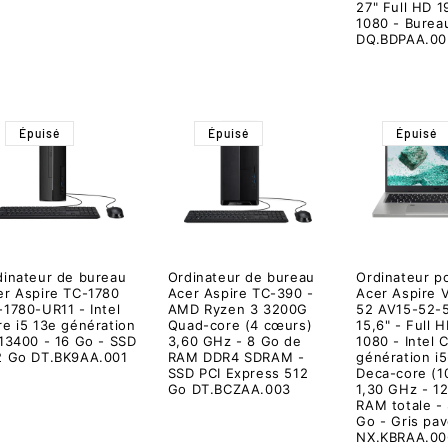
27" Full HD 1
1080 - Burea
DQ.BDPAA.00
Épuisé
Épuisé
Épuisé
dinateur de bureau
Ordinateur de bureau
Ordinateur p
er Aspire TC-1780
Acer Aspire TC-390 -
Acer Aspire 
-1780-UR11 - Intel
AMD Ryzen 3 3200G
52 AV15-52-
re i5 13e génération
Quad-core (4 cœurs)
15,6" - Full 
-13400 - 16 Go - SSD
3,60 GHz - 8 Go de
1080 - Intel 
2 Go DT.BK9AA.001
RAM DDR4 SDRAM -
génération i
SSD PCI Express 512
Deca-core (1
Go DT.BCZAA.003
1,30 GHz - 1
RAM totale -
Go - Gris pa
NX.KBRAA.00