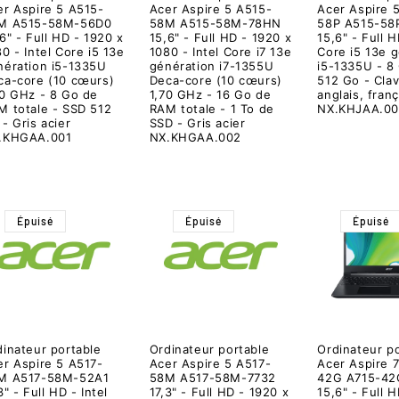
er Aspire 5 A515-
Acer Aspire 5 A515-
Acer Aspire 
M A515-58M-56D0
58M A515-58M-78HN
58P A515-58
6" - Full HD - 1920 x
15,6" - Full HD - 1920 x
15,6" - Full H
0 - Intel Core i5 13e
1080 - Intel Core i7 13e
Core i5 13e 
nération i5-1335U
génération i7-1355U
i5-1335U - 8
ca-core (10 cœurs)
Deca-core (10 cœurs)
512 Go - Clav
30 GHz - 8 Go de
1,70 GHz - 16 Go de
anglais, franç
M totale - SSD 512
RAM totale - 1 To de
NX.KHJAA.0
- Gris acier
SSD - Gris acier
.KHGAA.001
NX.KHGAA.002
Épuisé
Épuisé
Épuisé
dinateur portable
Ordinateur portable
Ordinateur p
er Aspire 5 A517-
Acer Aspire 5 A517-
Acer Aspire 
M A517-58M-52A1
58M A517-58M-7732
42G A715-42
3" - Full HD - Intel
17,3" - Full HD - 1920 x
15,6" - Full 