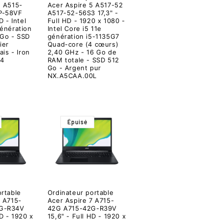
5 A515-
Acer Aspire 5 A517-52
P-58VF
A517-52-56S3 17,3" -
D - Intel
Full HD - 1920 x 1080 -
génération
Intel Core i5 11e
 Go - SSD
génération i5-1135G7
ier
Quad-core (4 cœurs)
ais - Iron
2,40 GHz - 16 Go de
04
RAM totale - SSD 512
Go - Argent pur
NX.A5CAA.00L
Épuisé
ortable
Ordinateur portable
7 A715-
Acer Aspire 7 A715-
G-R34V
42G A715-42G-R39V
HD - 1920 x
15,6" - Full HD - 1920 x