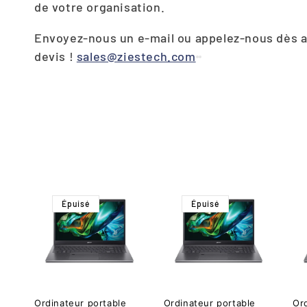
c
de votre organisation.
Envoyez-nous un e-mail ou appelez-nous dès a
t
devis !
sales@ziestech.com
i
o
n
:
Épuisé
Épuisé
Ordinateur portable
Ordinateur portable
Or