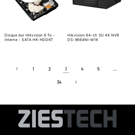
Disque dur Hikvision 6 To -
Hikvision 64-ch 3U 4K NVR
Interne - SATA HK-HDD6T
DS-9664NI-M16
3
…
1
2
4
5
34