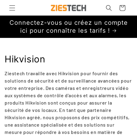
et
passer
Panier
au
contenu
Connectez-vous ou créez un compte
ici pour connaître les tarifs !
C
Hikvision
o
Ziestech travaille avec Hikvision pour fournir des
l
solutions de sécurité et de surveillance avancées pour
votre entreprise. Des caméras et enregistreurs vidéo
l
aux systèmes de contrôle d'accès et aux alarmes, les
produits Hikvision sont conçus pour assurer la
e
sécurité de vos locaux. En tant que partenaire
c
Hikvision agréé, nous proposons des prix compétitifs,
une assistance spécialisée et des solutions sur
t
mesure pour répondre à vos besoins en matière de