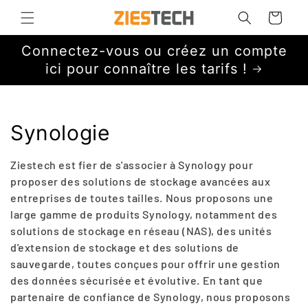
et
passer
Panier
au
contenu
Connectez-vous ou créez un compte
ici pour connaître les tarifs !
C
Synologie
o
Ziestech est fier de s'associer à Synology pour
l
proposer des solutions de stockage avancées aux
entreprises de toutes tailles. Nous proposons une
l
large gamme de produits Synology, notamment des
solutions de stockage en réseau (NAS), des unités
e
d'extension de stockage et des solutions de
c
sauvegarde, toutes conçues pour offrir une gestion
des données sécurisée et évolutive. En tant que
t
partenaire de confiance de Synology, nous proposons