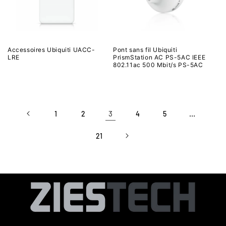
Accessoires Ubiquiti UACC-
Pont sans fil Ubiquiti
LRE
PrismStation AC PS-5AC IEEE
802.11ac 500 Mbit/s PS-5AC
3
…
1
2
4
5
21