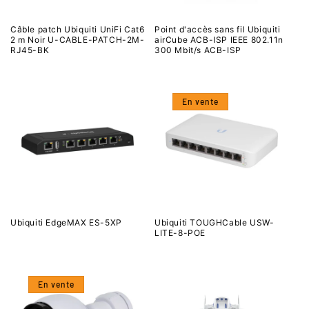
Câble patch Ubiquiti UniFi Cat6
Point d'accès sans fil Ubiquiti
2 m Noir U-CABLE-PATCH-2M-
airCube ACB-ISP IEEE 802.11n
RJ45-BK
300 Mbit/s ACB-ISP
En vente
Ubiquiti EdgeMAX ES-5XP
Ubiquiti TOUGHCable USW-
LITE-8-POE
En vente