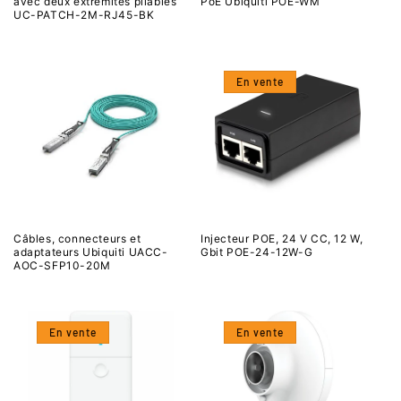
avec deux extrémités pliables
PoE Ubiquiti POE-WM
UC-PATCH-2M-RJ45-BK
En vente
Câbles, connecteurs et
Injecteur POE, 24 V CC, 12 W,
adaptateurs Ubiquiti UACC-
Gbit POE-24-12W-G
AOC-SFP10-20M
En vente
En vente