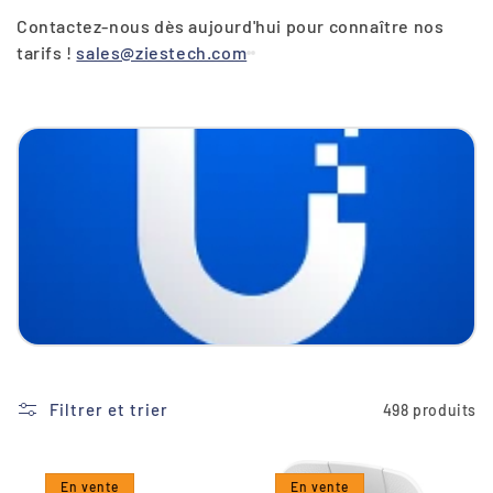
i
Contactez-nous dès aujourd'hui pour connaître nos
o
tarifs !
sales@ziestech.com
n
:
Filtrer et trier
498 produits
En vente
En vente