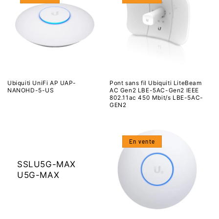
Ubiquiti UniFi AP UAP-
Pont sans fil Ubiquiti LiteBeam
NANOHD-5-US
AC Gen2 LBE-5AC-Gen2 IEEE
802.11ac 450 Mbit/s LBE-5AC-
GEN2
En vente
SSLU5G-MAX
U5G-MAX