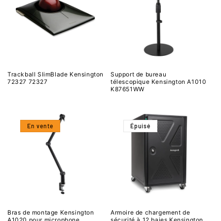
Trackball SlimBlade Kensington
Support de bureau
72327 72327
télescopique Kensington A1010
K87651WW
En vente
Épuisé
Bras de montage Kensington
Armoire de chargement de
A1020 pour microphone,
sécurité à 12 baies Kensington