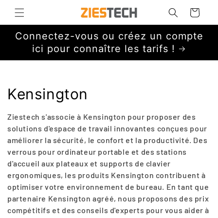
et
passer
Panier
au
contenu
Connectez-vous ou créez un compte
ici pour connaître les tarifs !
C
Kensington
o
Ziestech s'associe à Kensington pour proposer des
l
solutions d'espace de travail innovantes conçues pour
améliorer la sécurité, le confort et la productivité. Des
l
verrous pour ordinateur portable et des stations
d'accueil aux plateaux et supports de clavier
e
ergonomiques, les produits Kensington contribuent à
c
optimiser votre environnement de bureau. En tant que
partenaire Kensington agréé, nous proposons des prix
t
compétitifs et des conseils d'experts pour vous aider à