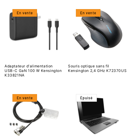
En vente
En vente
Adaptateur d'alimentation
Souris optique sans fil
USB-C GaN 100 W Kensington
Kensington 2,4 GHz K72370US
K33821NA
En vente
Épuisé